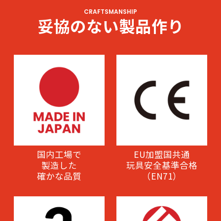
CRAFTSMANSHIP
妥協のない製品作り
国内工場で
EU加盟国共通
製造した
玩具安全基準合格
確かな品質
（EN71）